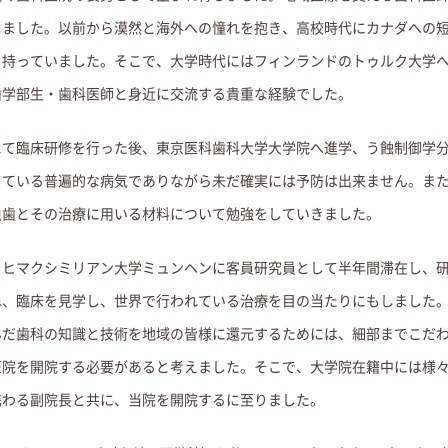
しました。
以前から漠然と海外への憧れを抱き、高校時代にカナダへの
を持っていました。
そこで、大学時代にはフィンランドのトゥルク大学
歯学部生・歯科医師と身近に交流する貴重な経験でした。
にて臨床研修を行った後、東京医科歯科大学大学院へ進学、う蝕制御学
っている普遍的な病気でありながら未だ確実には予防は出来ません。
ま
虫歯とその治療に用いる材料について勉強をしていきました。
ィヒマクシミリアン大学ミュンヘンに客員研究員として半年間滞在し、
ね、臨床を見学し、世界で行われている治療を目の当たりにもしました
んだ歯科の知識と技術を地域の皆様に還元するためには、細部までこだ
医院を開院する必要があると考えました。
そこで、大学院在籍中には様
携わる副院長と共に、当院を開院するに至りました。