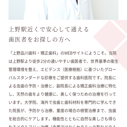
19.07.03
日本歯科保存学会に参加しました
ブログ
上野駅近くで安心して通える
19.06.14
【虫歯と矯正ブログ】歯磨きをしてい
ブログ
れば虫歯にならな…
歯医者をお探しの方へ
「上野品川歯科・矯正歯科」のWEBサイトにようこそ。当院
19.05.22
日本顕微鏡歯科学会に出席しました
は上野駅より徒歩2分の通いやすい歯医者で、世界基準の衛生
ブログ
管理環境を整え、エビデンス（医療根拠）に基づいたグロー
バルスタンダードな診療をご提供する歯科医院です。院長に
19.03.06
ウェブサイト用の写真撮影を行いまし
よる虫歯の予防・治療と、副院長による矯正歯科治療に特化
ブログ
た
し、天然の歯をより健康に、美しく保つための治療を行って
います。大学院、海外で虫歯と歯科材料を専門的に学んでき
19.02.05
歯科専門雑誌に記事を掲載していただ
た院長が、予防から治療、重度の場合の根管治療まで、虫歯
ブログ
きました
を総合的にケアします。機能性とともに自然な美しさも得ら
れるメタルフリー治療（金属ではなくセラミック製などの人