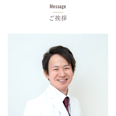
19.11.05
【虫歯と矯正ブログ】再び虫歯菌に感
Message
ブログ
染するのを防ぐた…
ご挨拶
19.09.02
【虫歯と矯正ブログ】ホワイトスポッ
ブログ
ト（歯の白濁、白…
19.08.06
【虫歯と矯正ブログ】虫歯予防に効果
ブログ
的なフッ化物の使…
19.07.26
【虫歯と矯正ブログ】虫歯のリスクを
ブログ
知る方法
19.07.17
【虫歯と矯正ブログ】矯正後の、綺麗
ブログ
な歯並びのシミュ…