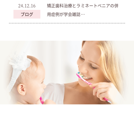
24.12.16
矯正歯科治療とラミネートベニアの併
ブログ
用症例が学会雑誌…
24.12.12
前歯のホワイトスポット治療(Icon®︎(ア
ブログ
イコン…
24.06.25
歯科医師に向けてアイコンのハンズオ
ブログ
ンセミナーを開催…
24.03.24
アイコン治療の日本代表として、アジ
ブログ
アの歯科医師達と…
23.11.28
国内最大級のデンタルショーで講演を
ブログ
行わせていただき…