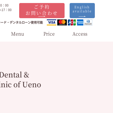
20：00
ご予約
English
-17：00
available
お問い合わせ
カード・デンタルローン使用可能
Menu
Price
Access
Dental &
inic of Ueno