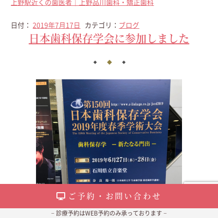
上野駅近くの歯医者｜上野品川歯科・矯正歯科
日付：
2019年7月17日
カテゴリ：
ブログ
日本歯科保存学会に参加しました
ご予約・お問い合わせ
− 診療予約はWEB予約のみ承っております −