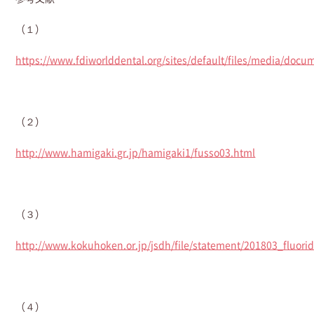
（１）
https://www.fdiworlddental.org/sites/default/files/media/do
（２）
http://www.hamigaki.gr.jp/hamigaki1/fusso03.html
（３）
http://www.kokuhoken.or.jp/jsdh/file/statement/201803_fluori
（４）