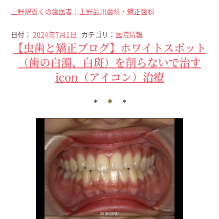
上野駅近くの歯医者｜上野品川歯科・矯正歯科
日付：
2024年7月1日
カテゴリ：
医院情報
【虫歯と矯正ブログ】ホワイトスポット
（歯の白濁、白斑）を削らないで治す
icon（アイコン）治療