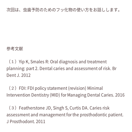
次回は、虫歯予防のためのフッ化物の使い方をお話しします。
参考文献
（１）Yip K, Smales R: Oral diagnosis and treatment
planning: part 2. Dental caries and assessment of risk. Br
Dent J. 2012
（２）FDI: FDI policy statement (revision) Minimal
Intervention Dentistry (MID) for Managing Dental Caries. 2016
（３）Featherstone JD, Singh S, Curtis DA. Caries risk
assessment and management for the prosthodontic patient.
J Prosthodont. 2011